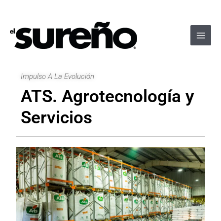
Ir
Navegación
Main
al
de
Men
contenido
entradas
Impulso A La Evolución
ATS. Agrotecnología y
Servicios