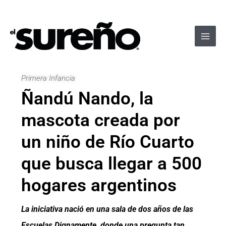
Ir
Navegación
Main
al
de
Men
contenido
entradas
Primera Infancia
Ñandú Nando, la
mascota creada por
un niño de Río Cuarto
que busca llegar a 500
hogares argentinos
La iniciativa nació en una sala de dos años de las
Escuelas Dignamente, donde una pregunta tan