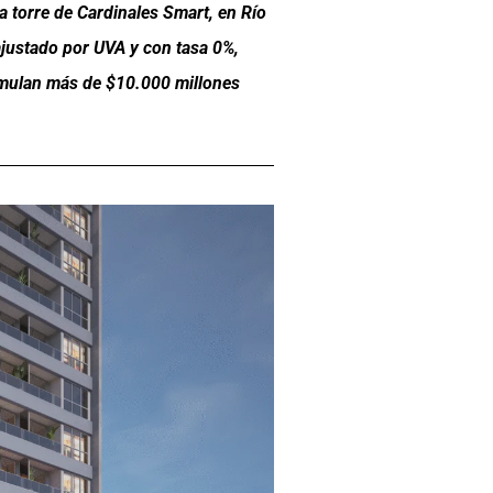
ma torre de Cardinales Smart, en R
í
o
ajustado por UVA y con tasa 0%,
umulan m
á
s de $10.000 millones