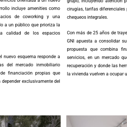
ervicios orientada a un nuevo
grupo, incluyendo atención pr
rrollo incluye amenities como
cirugías, tarifas diferencial
spacios de coworking y una
chequeos integrales.
 a un público que prioriza la
Con más de 25 años de trayect
la calidad de los espacios
GNI apuesta a consolidar su
propuesta que combina fina
el nuevo esquema responde a
servicios, en un mercado q
s del mercado inmobiliario
recuperación y donde las herr
 de financiación propias que
la vivienda vuelven a ocupar u
n depender exclusivamente del