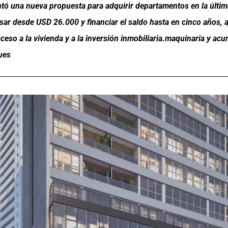
nt
ó
una nueva propuesta para adquirir departamentos en la
ú
lti
sar desde USD 26.000 y financiar el saldo hasta en cinco a
ñ
os, 
eso a la vivienda y a la inversi
ó
n inmobiliaria.maquinaria y ac
ues