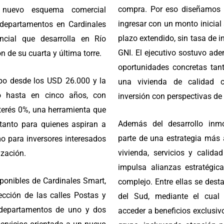
compra. Por eso diseñamos 
n nuevo esquema comercial
ingresar con un monto inicial 
a departamentos en Cardinales
plazo extendido, sin tasa de i
ncial que desarrolla en Río
GNI. El ejecutivo sostuvo ade
n de su cuarta y última torre.
oportunidades concretas tan
po desde los USD 26.000 y la
una vivienda de calidad
do hasta en cinco años, con
inversión con perspectivas de 
nterés 0%, una herramienta que
Además del desarrollo inmo
tanto para quienes aspiran a
parte de una estrategia más 
o para inversores interesados
vivienda, servicios y calida
ización.
impulsa alianzas estratégic
sponibles de Cardinales Smart,
complejo. Entre ellas se dest
ección de las calles Postas y
del Sud, mediante el cual 
departamentos de uno y dos
acceder a beneficios exclusiv