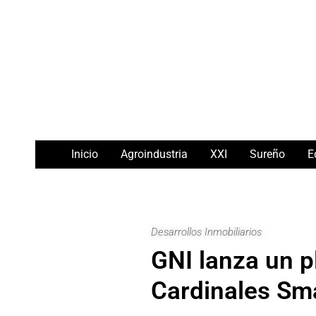
Ir
Navegación
al
de
contenido
entradas
Inicio
Agroindustria
XXI
Sureño
E
Desarrollos Inmobiliarios
GNI lanza un pl
Cardinales Sm