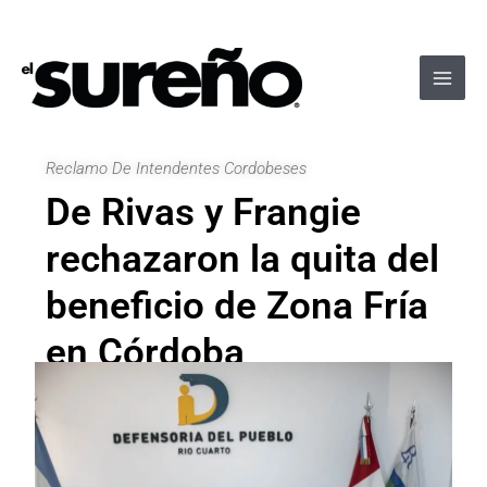
Ir
Navegación
Main
al
de
Men
contenido
entradas
Reclamo De Intendentes Cordobeses
De Rivas y Frangie
rechazaron la quita del
beneficio de Zona Fría
en Córdoba