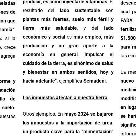
producir,
es como inyectarle vitaminas
. El
descue
neladas
resultado del
lado sustentable
son
cual p
ones de
plantas más fuertes, suelo más fértil y
FADA 
ión que
tierra más saludable
, y del
lado
fertil
onomía
”.
económico y social
es
más empleo, más
$1.500
da:
si la
producción y un gran aporte a la
para m
o, crece
economía en general
.
Impulsar el
las ec
 agrega
cuidado de la tierra, es sinónimo de salud
y bienestar en ambos sentidos, hoy y
La me
hacia adelante
”, ejemplifica
Semadeni
.
nuevo
forme y
medic
ación
Los impuestos afectan a nuestra tierra
modifi
llo de
en lug
 suelo.
Otros ejemplos. En
mayo 2024 se bajaron
se har
puestas
los impuestos a la importación de urea,
signifi
un producto clave para la “alimentación”
inform