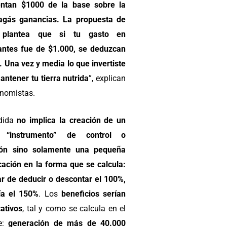
ntan $1000 de la base sobre la
agás ganancias. La propuesta de
plantea que si tu gasto en
izantes fue de $1.000, se deduzcan
. Una vez y media lo que invertiste
antener tu tierra nutrida
”, explican
onomistas.
dida
no implica la creación de un
 “instrumento” de control o
ión sino solamente una pequeña
cación en la forma que se calcula:
ar de deducir o descontar el 100%,
ía el 150%
. Los
beneficios serían
cativos
, tal y como se calcula en el
e:
generación de más de 40.000