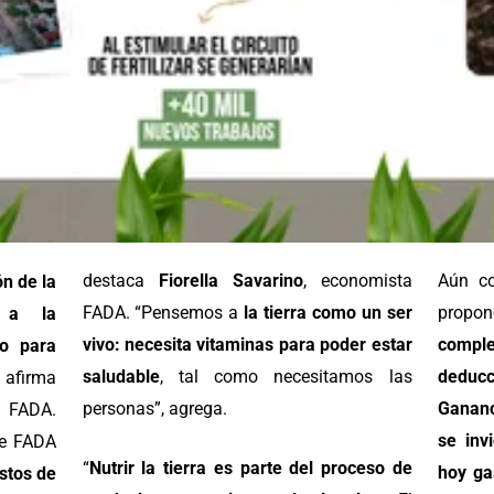
destaca
Fiorella Savarino
, economista
Aún co
ón de
la
FADA. “Pensemos a
la tierra como un ser
pro
a a la
vivo
:
necesita vitaminas para poder estar
comple
o para
saludable
, tal como necesitamos las
deducc
, afirma
personas”, agrega.
Gananc
a FADA.
se invi
e FADA
“
Nutrir la tierra es parte del proceso de
hoy ga
stos de