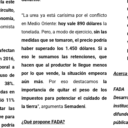
ela este
cuito,
“La urea ya está carísima por el conflicto
omía,
en Medio Oriente:
hoy vale 890 dólares
la
omista
tonelada.
Pero, a modo de ejercicio,
sin las
medidas que se tomaron, el precio podría
haber superado los 1.450 dólares
.
Si a
afectan
eso le sumamos las retenciones, que
n 2016,
hacen que al productor le llegue menos
poral a
por lo que vende, la situación empeora
Acerca
 uso de
aún más
. Por eso destacamos
la
 38%.
FADA (
importancia de quitar el peso de los
adas en
Desar
impuestos para potenciar el cuidado de
ció 11%
institu
la tierra
”, argumenta
Semadeni
.
tar las
difund
ve para
¿Qué propone FADA?
públic
y podría