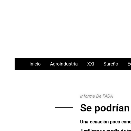
Ir
Navegación
al
de
contenido
entradas
Inicio
Agroindustria
XXI
Sureño
E
Informe De FADA
Se podrían
Una ecuación poco conoc