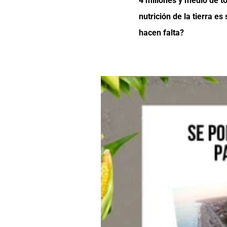
4 millones y medio de t
nutrición de la tierra e
hacen falta?