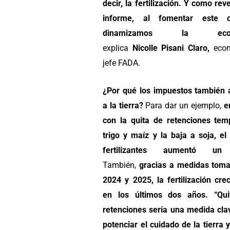
decir, la fertilización. Y como rev
informe, al fomentar este cir
dinamizamos la econ
explica
Nicolle
Pisani Claro
,
econ
jefe FADA.
¿Por qué los impuestos también 
a la tierra?
Para dar un ejemplo,
e
con la quita de retenciones tem
trigo y maíz y la baja a soja, el
fertilizantes aumentó un
También,
gracias a medidas tom
2024 y 2025, la fertilización cre
en los últimos dos años. “Qui
retenciones sería una medida cla
potenciar el cuidado de la tierra 