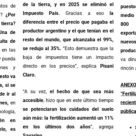
de la tierra, y en 2025 se eliminó el
stos de
puesto
Impuesto País.
Gracias a eso
la
ón?
¿Por
medio 
diferencia entre el precio que pagaba el
tierra?
800 
productor argentino y el que tenían en el
Una de
export
resto del mundo, que alcanzaba el 99%,
uita de
nuevo
se redujo al 35%.
“Esto demuestra que la
 en las
produc
baja de impuestos tiene un impacto
 y pueda
va din
directo en los precios”, explica
Pisani
ones y
rincón 
Claro.
esto va
ANEXO 
, si se
“A su vez,
el hecho de que sea más
“Ferti
de ir al
accesible
, hizo que en este último tiempo
recie
ones,
en
se potenciaran los cuidados del suelo
públic
logía,
aún más: la fertilización aumentó un 11%
én en
en los últimos dos años
”, agrega
elo, es
Savarino
.