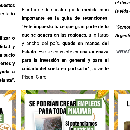
el desa
puestos
El informe demuestra que
la medida más
la vida
entado
importante es la quita de retenciones
.
“
Este impuesto hace que gran parte de lo
“Somo
que se genera en las regiones
, a lo largo
Argenti
ilizar o
y ancho del país,
quede en manos del
lidad y
www.f
Estado
. Eso se convierte en
una amenaza
n suelo
para la inversión en general y para el
ertes y
cuidado del suelo en particular
”, advierte
ayuda a
Pisani Claro.
elante
”,