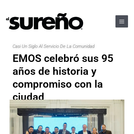
Ir
Navegación
Main
al
de
Men
contenido
entradas
Casi Un Siglo Al Servicio De La Comunidad
EMOS celebró sus 95
años de historia y
compromiso con la
ciudad