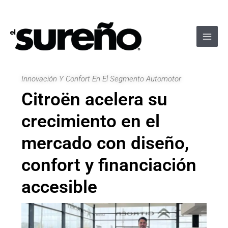
Ir
Navegación
Main
al
de
Men
contenido
entradas
Innovación Y Confort En El Segmento Automotor
Citroën acelera su
crecimiento en el
mercado con diseño,
confort y financiación
accesible