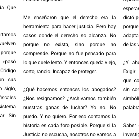
rda. Que
espera
Me enseñaron que el derecho era la
dictó p
herramienta para hacer justicia. Pero hay
porque
rtamos
casos donde el derecho no alcanza. No
adapta
evuelven
porque no exista, sino porque no
de las 
 porque
comprende. Porque no fue pensado para
 «pasó
lo que duele lento. Y entonces queda viejo,
¿Y ah
Código
corto, rancio. Incapaz de proteger.
Exigir
on sus
que co
 siglo,
¿Qué hacemos entonces los abogados?
sin co
fiscales
¿Nos resignamos? ¿Archivamos también
simbóli
sistema
nuestras ganas de luchar? Yo no. No
palabra
ar. Sin
puedo. Y no quiero. Por eso contamos la
historia en cada foro posible. Porque si la
Saber 
Justicia no escucha, nosotros no vamos a
inves