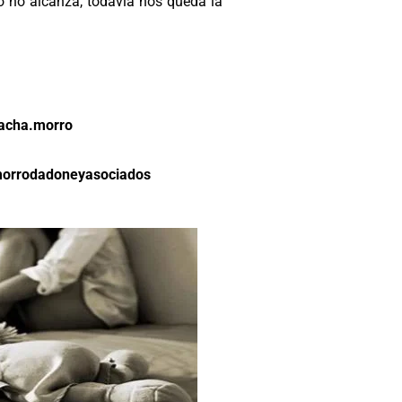
o no alcanza, todavía nos queda la
acha.morro
orrodadoneyasociados