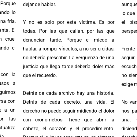
 Porque
dejar de hablar.
aunque
ando lo
lo que
a fría,
Y no es solo por esta víctima. Es por
el pi
nta. El
todas. Por las que callan, por las que
perspe
n cruel
denuncian tarde. Porque el miedo a
ando el
hablar, a romper vínculos, a no ser creídas,
Frente 
no debería prescribir. La vergüenza de una
segui
justicia que llega tarde debería doler más
escuch
 con la
que el recuerdo.
no sie
busos a
exige 
guimos
Detrás de cada archivo hay una historia.
rsa con
Detrás de cada decreto, una vida. El
No vam
te a un
derecho no puede seguir midiendo el dolor
nos pa
on las
con cronómetros. Tiene que abrir la
una. 
tualiza
cabeza, el corazón y el procedimiento.
dicien
ia.