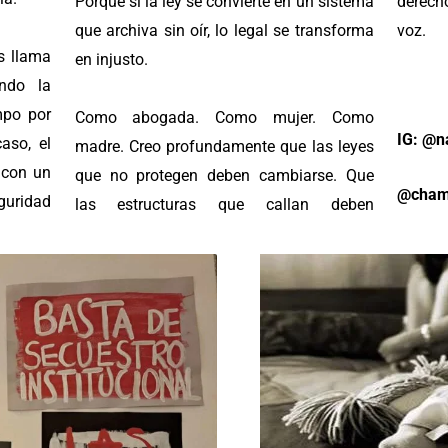
Porque si la ley se convierte en un sistema
derech
que archiva sin oír, lo legal se transforma
voz.
os llama
en injusto.
ando la
mpo por
Como abogada. Como mujer. Como
IG: @n
aso, el
madre. Creo profundamente que las leyes
o con un
que no protegen deben cambiarse. Que
@cham
uridad
las estructuras que callan deben