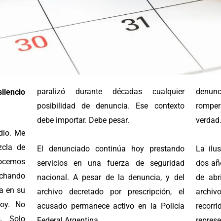
paralizó durante décadas cualquier
denunc
silencio
posibilidad de denuncia. Ese contexto
romper
debe importar. Debe pesar.
verdad
dio. Me
zcla de
El denunciado continúa hoy prestando
La ilu
nocemos
servicios en una fuerza de seguridad
dos añ
chando
nacional. A pesar de la denuncia, y del
de abr
da en su
archivo decretado por prescripción, el
archi
hoy. No
acusado permanece activo en la Policía
recorr
. Solo
Federal Argentina.
repre