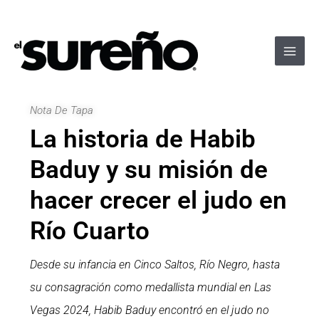
Ir
Navegación
Main
al
de
Men
contenido
entradas
Nota De Tapa
La historia de Habib
Baduy y su misión de
hacer crecer el judo en
Río Cuarto
Desde su infancia en Cinco Saltos, Río Negro, hasta
su consagración como medallista mundial en Las
Vegas 2024, Habib Baduy encontró en el judo no