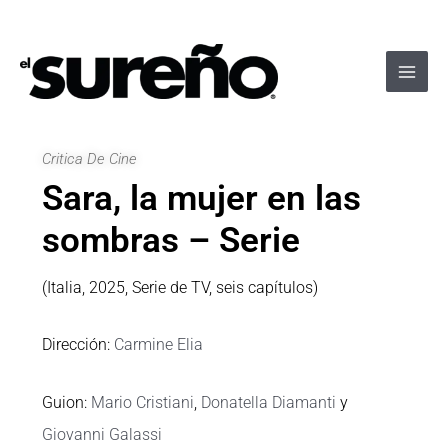
Ir
Navegación
Main
al
de
Men
contenido
entradas
Critica De Cine
Sara, la mujer en las
sombras – Serie
(Italia, 2025, Serie de TV, seis capítulos)
Dirección:
Carmine Elia
Guion:
Mario Cristiani
,
Donatella Diamanti
y
Giovanni Galassi