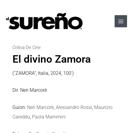
Ir
Navegación
Main
al
de
Men
contenido
entradas
Critica De Cine
El divino Zamora
(“ZAMORA”, Italia, 2024, 100’)
Dir. Neri Marcorè
Guion:
Neri Marcorè
,
Alessandro Rossi
,
Maurizio
Careddu
,
Paola Mammini