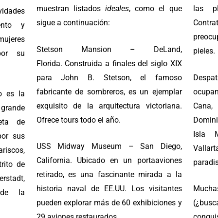
muestran listados
ideales
, como el que
las p
ividades
sigue a continuación:
Contrat
iento y
preocu
ujeres
Stetson Mansion – DeLand,
pieles
por su
Florida. Construida a finales del siglo XIX
para John B. Stetson, el famoso
Despat
fabricante de sombreros, es un ejemplar
ocupa
o es la
exquisito de la arquitectura victoriana.
Cana,
rande
Ofrece tours todo el año.
Domini
eta de
Isla 
por sus
USS Midway Museum – San Diego,
Vallar
ariscos,
California. Ubicado en un portaaviones
paradis
trito de
retirado, es una fascinante mirada a la
stadt,
historia naval de EE.UU. Los visitantes
Mucha
 de la
pueden explorar más de 60 exhibiciones y
(¿bus
29 aviones restaurados.
conqui