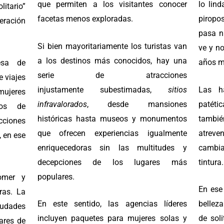
que permiten a los visitantes conocer
lo lin
itario”
facetas menos exploradas.
piropos
eración
pasa n
Si bien mayoritariamente los turistas van
ve y n
a los destinos más conocidos, hay una
años 
esa de
serie de atracciones
e viajes
injustamente subestimadas,
sitios
Las h
eres
infravalorados
, desde mansiones
patéti
tos de
históricas hasta museos y monumentos
tambié
cciones
que ofrecen experiencias igualmente
atreve
, en ese
enriquecedoras sin las multitudes y
cambi
decepciones de los lugares más
tintura
populares.
comer y
En ese
ras. La
En este sentido, las agencias líderes
belleza
iudades
incluyen paquetes para mujeres solas y
de sol
gares de