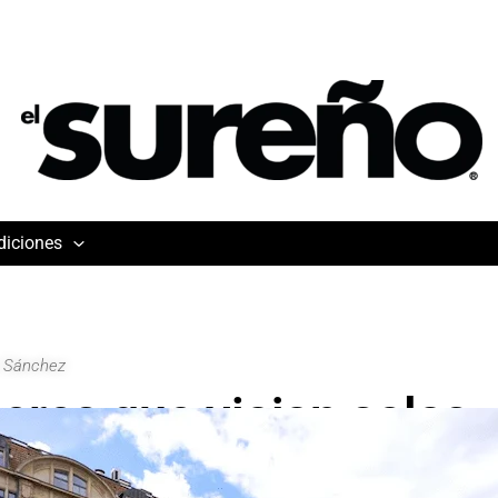
diciones
o Sánchez
eres que viajan solas