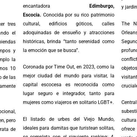
encantadora
Edimburgo,
y jardi
Escocia.
Conocida por su rico patrimonio
cultural, edificios góticos, calles
The N
r tres
adoquinadas de ensueño y atracciones
Orlea
ando el
históricas, brinda “tanto serenidad como
Segund
abiendas
la emoción que se busca”.
profu
mpos y
conflic
mplo la
Coronada por Time Out, en 2023, como la
objeto
unos 10
mejor ciudad del mundo para visitar, la
visit
o de las
capital escocesa es reconocida como
crucial
eamente
lugar seguro e integrador, tanto para
mujeres como viajeros en solitario LGBT+.
Centr
subest
cional,
El listado de urbes del Viejo Mundo,
cultur
en, pero
ideales para damitas que
turistean
solitas,
ofrece
trata de
se completa con el siguiente ranking: 4,