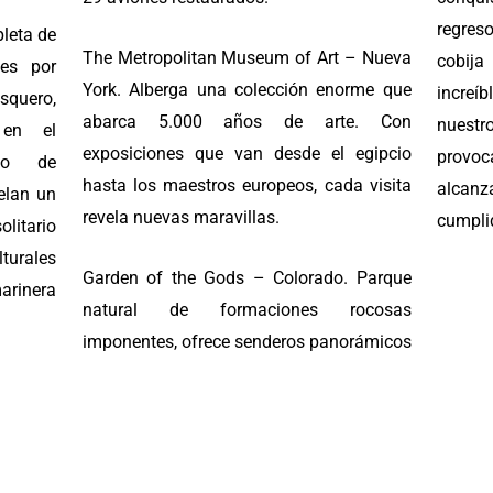
regres
pleta de
The Metropolitan Museum of Art – Nueva
cobij
les por
York. Alberga una colección enorme que
incre
esquero,
abarca 5.000 años de arte. Con
nuestr
 en el
exposiciones que van desde el egipcio
provo
ivo de
hasta los maestros europeos, cada visita
alcan
elan un
revela nuevas maravillas.
cumpli
ario
urales
Garden of the Gods – Colorado. Parque
marinera
natural de formaciones rocosas
imponentes, ofrece senderos panorámicos