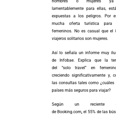
hombres o mujeres ya
lamentablemente para ellas, es
expuestas a los peligros. Por 
mucha oferta turística para 
femeninos. No es casual que el
viajeros solitarios son mujeres.
Así lo señala un informe muy ilus
de Infobae. Explica que la te
del “solo travel”
en femenin
creciendo significativamente y, c
las consultas tales como ¿cuáles 
países más seguros para viajar?
Según un reciente es
de Booking.com
,
el 55% de las bú