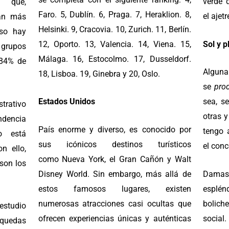
verde 
 que,
Faro. 5, Dublín. 6, Praga. 7, Heraklion. 8,
el ajet
tán más
Helsinki. 9, Cracovia. 10, Zurich. 11, Berlín.
eso hay
12, Oporto. 13, Valencia. 14, Viena. 15,
Sol y p
grupos
Málaga. 16, Estocolmo. 17, Dusseldorf.
 84% de
Alguna
18, Lisboa. 19, Ginebra y 20, Oslo.
se
pro
Estados Unidos
sea, s
trativo
otras 
ndencia
País enorme y diverso, es conocido por
tengo 
o está
sus icónicos destinos turísticos
el conc
on ello,
como Nueva York,
el Gran Cañón y Walt
son los
Disney World.
Sin embargo, más allá de
Damas
estos famosos lugares, existen
esplé
numerosas atracciones casi ocultas que
bolich
tudio
ofrecen experiencias únicas y auténticas
social
squedas