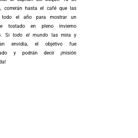
o, correrán hasta el café que las
a todo el año para mostrar un
íble tostado en pleno invierno
o. Si
todo el mundo
las mira y
can envidia, el objetivo fue
zado y podrán decir ¡misión
da!