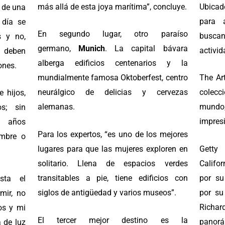
más allá de esta joya marítima”, concluye.
Ubicad
a de una
para 
 día se
En segundo lugar, otro paraíso
busca
s y no,
germano,
Munich
. La capital bávara
activid
e deben
alberga edificios centenarios y la
ones.
mundialmente famosa Oktoberfest, centro
The Art
neurálgico de delicias y cervezas
colecc
 hijos,
alemanas.
mundo,
s; sin
impres
s años
Para los expertos, “es uno de los mejores
mbre o
lugares para que las mujeres exploren en
Gett
solitario. Llena de espacios verdes
Califo
transitables a pie, tiene edificios con
por su
sta el
siglos de antigüedad y varios museos”.
por su
mir, no
Richar
os y mi
El tercer mejor destino es la
panorá
 de luz