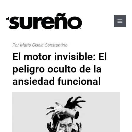
Ir
Navegación
Main
al
de
Men
contenido
entradas
Por María Gisela Constantino
El motor invisible: El
peligro oculto de la
ansiedad funcional