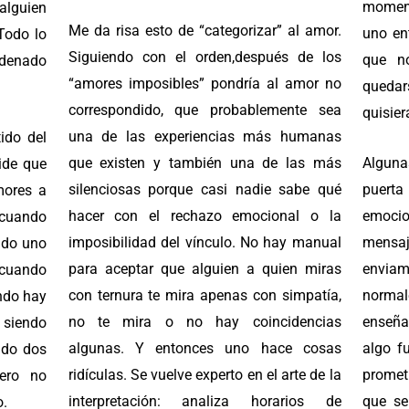
moment
alguien
Me da risa esto de “categorizar” al amor.
uno en
Todo lo
Siguiendo con el orden,después de los
que n
rdenado
“amores imposibles” pondría al amor no
queda
correspondido, que probablemente sea
quisier
una de las experiencias más humanas
tido del
que existen y también una de las más
Alguna
ide que
silenciosas porque casi nadie sabe qué
puert
mores a
hacer con el rechazo emocional o la
emocio
cuando
imposibilidad del vínculo. No hay manual
mensa
ndo uno
para aceptar que alguien a quien miras
envia
 cuando
con ternura te mira apenas con simpatía,
norma
ndo hay
no te mira o no hay coincidencias
enseña
 siendo
algunas. Y entonces uno hace cosas
algo f
ndo dos
ridículas. Se vuelve experto en el arte de la
promet
ero no
interpretación: analiza horarios de
que se
o.