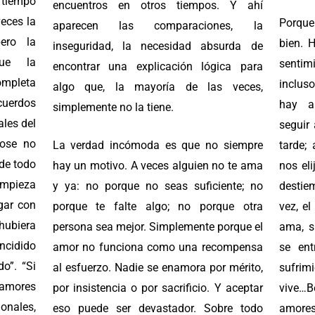
 tiempo
encuentros en otros tiempos. Y ahí
veces la
Porque
aparecen las comparaciones, la
ero la
bien. 
inseguridad, la necesidad absurda de
que la
senti
encontrar una explicación lógica para
mpleta
incluso
algo que, la mayoría de las veces,
ecuerdos
hay a
simplemente no la tiene.
ales del
seguir
dose no
La verdad incómoda es que no siempre
tarde;
 de todo
hay un motivo. A veces alguien no te ama
nos el
 empieza
y ya: no porque no seas suficiente; no
destie
gar con
porque te falte algo; no porque otra
vez, e
hubiera
persona sea mejor. Simplemente porque el
ama, si
cidido
amor no funciona como una recompensa
se ent
do”. “Si
al esfuerzo. Nadie se enamora por mérito,
sufrim
 amores
por insistencia o por sacrificio. Y aceptar
vive…
ionales,
eso puede ser devastador. Sobre todo
amores