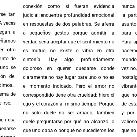
conexión como si fueran evidencia
nunca 
rse tan
judicial; encuentra profundidad emocional
la par
 A veces
en respuestas de dos palabras. Se aferra
asunto
legan a
a pequeños gestos porque admitir la
para d
eñarnos
verdad sería aceptar que el sentimiento no
Para a
en otro
es mutuo, no existe o vibra en otra
hacern
anto de
sintonía. Hay algo profundamente
mundo 
 uno se
doloroso en querer quedarse donde
vez no
ón del
claramente no hay lugar para uno o no es
nostal
idimos…
el momento indicado. Pero el amor no
vibran
lema de
correspondido tiene otra crueldad: hiere el
que no
 irse.
ego y el corazón al mismo tiempo. Porque
de est
no solo duele no ser amado; también
y por 
nen esa
duele preguntarse por qué no alcanzó lo
valios
edarse
que uno daba o por qué no sucedieron los
que no