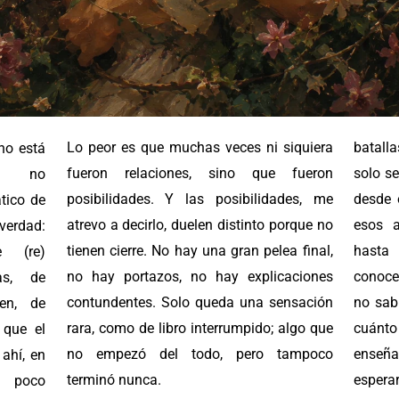
Lo peor es que muchas veces ni siquiera
batall
no está
fueron relaciones, sino que fueron
solo se
 Y no
posibilidades. Y las posibilidades, me
desde 
tico de
atrevo a decirlo, duelen distinto porque no
esos 
 verdad:
tienen cierre. No hay una gran pelea final,
hasta
e (re)
no hay portazos, no hay explicaciones
conoce
as, de
contundentes. Solo queda una sensación
no sab
ien, de
rara, como de libro interrumpido; algo que
cuánt
 que el
no empezó del todo, pero tampoco
enseña
ahí, en
terminó nunca.
espera
poco