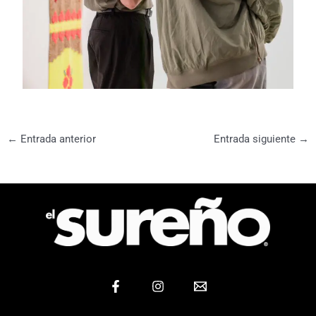
←
Entrada anterior
Entrada siguiente
→