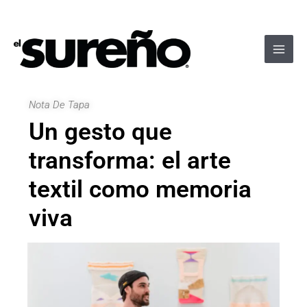
Ir
Navegación
Main
al
de
Men
contenido
entradas
Nota De Tapa
Un gesto que
transforma: el arte
textil como memoria
viva