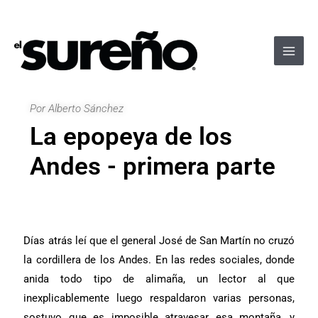
Ir
Navegación
Main
al
de
Men
contenido
entradas
Por Alberto Sánchez
La epopeya de los
Andes - primera parte
Días atrás leí que el general José de San Martín no cruzó
la cordillera de los Andes. En las redes sociales, donde
anida todo tipo de alimaña, un lector al que
inexplicablemente luego respaldaron varias personas,
sostuvo que es imposible atravesar esa montaña, y