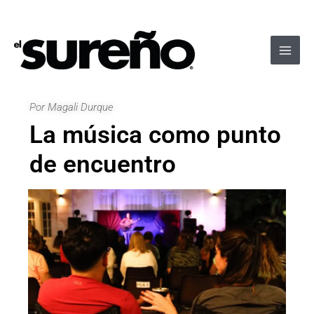
Ir
Navegación
Main
al
de
Men
contenido
entradas
Por Magali Durque
La música como punto
de encuentro