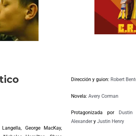
E
tico
Dirección y guion:
Robert Ben
Novela:
Avery Corman
Protagonizada por
Dustin
Alexander
y
Justin Henry
 Langella, George MacKay,