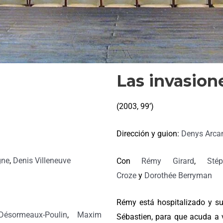
Las invasion
(2003, 99’)
Dirección y guion:
Denys Arca
gne
,
Denis Villeneuve
Con
Rémy Girard
,
Sté
Croze
y
Dorothée Berryman
Rémy está hospitalizado y su
Désormeaux-Poulin
,
Maxim
Sébastien, para que acuda a v