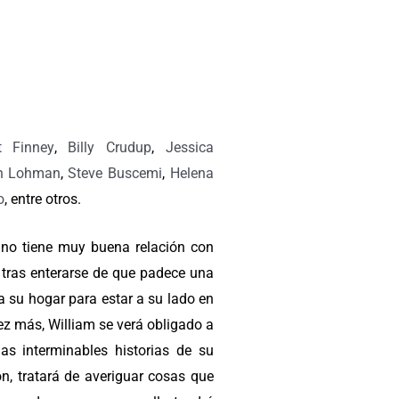
t Finney
,
Billy Crudup
,
Jessica
on Lohman
,
Steve Buscemi
,
Helena
o
, entre otros.
 no tiene muy buena relación con
o tras enterarse de que padece una
a su hogar para estar a su lado en
z más, William se verá obligado a
as interminables historias de su
ón, tratará de averiguar cosas que