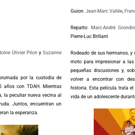
Guion:
Jean-Marc Vallée
,
Fran
Reparto:
Marc-André Grondin
Pierre-Luc Brillant
toine Olivier Pilon
y
Suzanne
Rodeado de sus hermanos, y de
moto para impresionar a las 
pequeñas discusiones y, sob
brumada por la custodia de
volver a encontrar con de
15 años con TDAH. Mientras
historia. Esta película trata 
a, la peculiar nueva vecina al
vida de un adolescente durant
ayuda. Juntos, encuentran un
peran la esperanza.