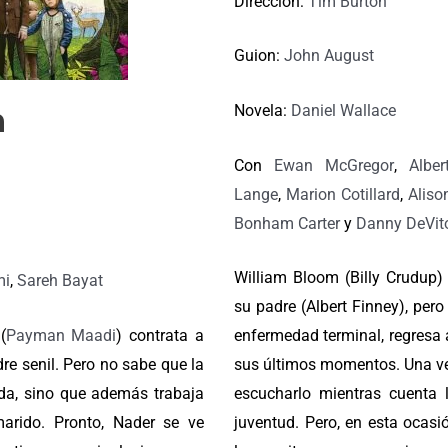
Dirección:
Tim Burton
Guion:
John August
Novela:
Daniel Wallace
n
Con
Ewan McGregor
,
Alber
Lange
,
Marion Cotillard
,
Alis
Bonham Carter
y
Danny DeVit
William Bloom (Billy Crudup)
mi
,
Sareh Bayat
su padre (Albert Finney), per
(
Payman Maadi
) contrata a
enfermedad terminal, regresa 
re senil. Pero no sabe que la
sus últimos momentos. Una ve
a, sino que además trabaja
escucharlo mientras cuenta l
marido. Pronto, Nader se ve
juventud. Pero, en esta ocasi