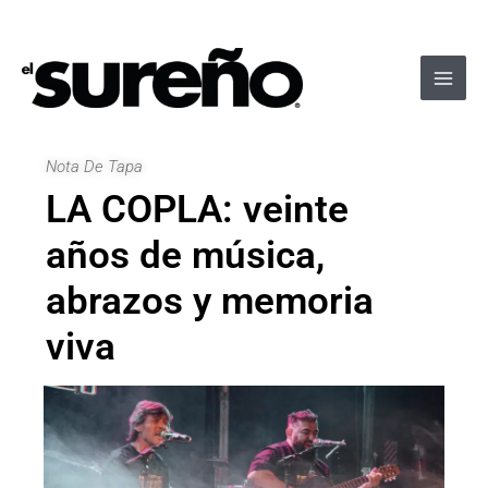
Ir
Navegación
Main
al
de
Men
contenido
entradas
Nota De Tapa
LA COPLA: veinte
años de música,
abrazos y memoria
viva