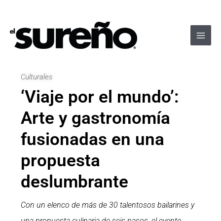
Ir
Navegación
Main
al
de
Men
contenido
entradas
Culturales
‘Viaje por el mundo’:
Arte y gastronomía
fusionadas en una
propuesta
deslumbrante
Con un elenco de más de 30 talentosos bailarines y
una propuesta culinaria de seis pasos, el evento