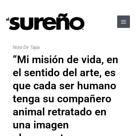
Ir
Navegación
Main
al
de
Men
contenido
entradas
Nota De Tapa
“Mi misión de vida, en
el sentido del arte, es
que cada ser humano
tenga su compañero
animal retratado en
una imagen