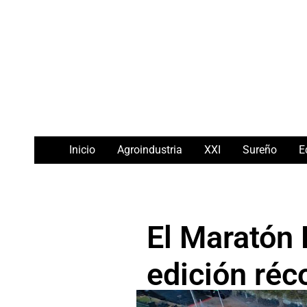
Ir
Navegación
al
de
contenido
entradas
Inicio
Agroindustria
XXI
Sureño
E
El Maratón 
edición réc