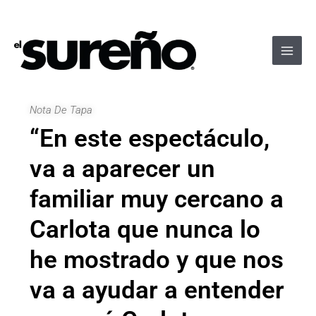
Ir
Navegación
Main
al
de
Men
contenido
entradas
Nota De Tapa
“En este espectáculo,
va a aparecer un
familiar muy cercano a
Carlota que nunca lo
he mostrado y que nos
va a ayudar a entender