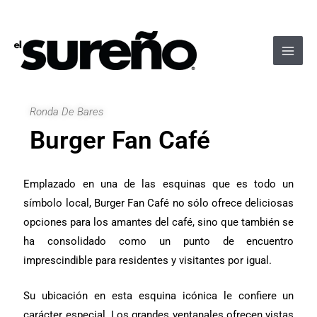
Ir
Navegación
Main
al
de
Men
contenido
entradas
Ronda De Bares
Burger Fan Café
Emplazado en una de las esquinas que es todo un
símbolo local, Burger Fan Café no sólo ofrece deliciosas
opciones para los amantes del café, sino que también se
ha consolidado como un punto de encuentro
imprescindible para residentes y visitantes por igual.
Su ubicación en esta esquina icónica le confiere un
carácter especial. Los grandes ventanales ofrecen vistas