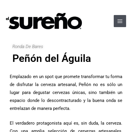
Ir
Navegación
Main
al
de
Men
contenido
entradas
Ronda De Bares
Peñón del Águila
Emplazado en un spot que promete transformar tu forma
de disfrutar la cerveza artesanal, Peñón no es sólo un
lugar para degustar cervezas únicas, sino también un
espacio donde lo descontracturado y la buena onda se
entrelazan de manera perfecta.
El verdadero protagonista aquí es, sin duda, la cerveza.
Con una amplia selección de cervezas artesanales,