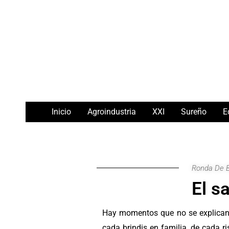
Ir
Navegación
al
de
contenido
entradas
Inicio
Agroindustria
XXI
Sureño
E
Ronda De 
El s
Hay momentos que no se explican
cada brindis en familia, de cada r