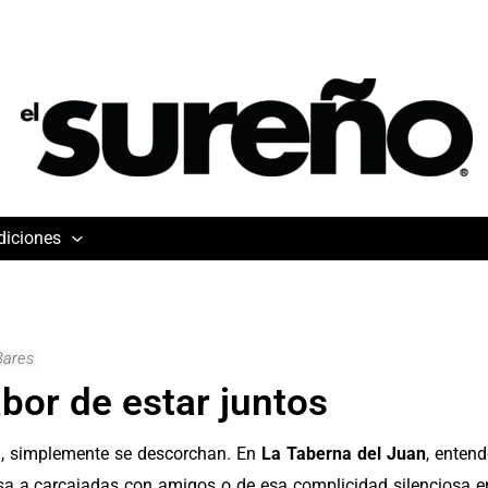
diciones
Bares
abor de estar juntos
, simplemente se descorchan. En
La Taberna del Juan
, enten
isa a carcajadas con amigos o de esa complicidad silenciosa en