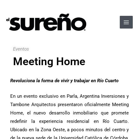
Ir
Navegación
Main
al
de
Men
contenido
entradas
Eventos
Meeting Home
Revoluciona la forma de vivir y trabajar en Río Cuarto
En un evento exclusivo en Parla, Argentina Inversiones y
Tambone Arquitectos presentaron oficialmente Meeting
Home, el nuevo desarrollo inmobiliario que promete
redefinir la experiencia residencial en Río Cuarto.
Ubicado en la Zona Oeste, a pocos minutos del centro y
de la nueva sede de la Universidad Católica de Córdoba,