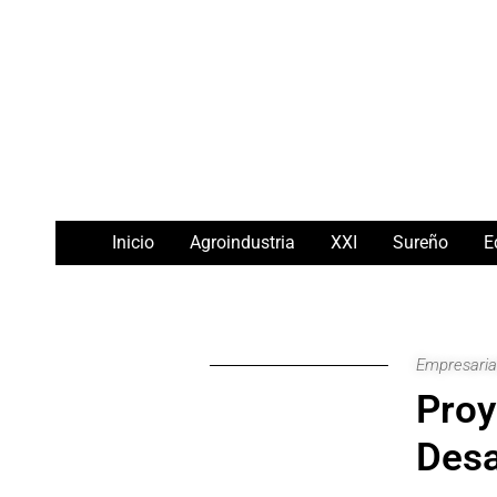
Ir
Navegación
al
de
contenido
entradas
Inicio
Agroindustria
XXI
Sureño
E
Empresaria
Proy
Desa