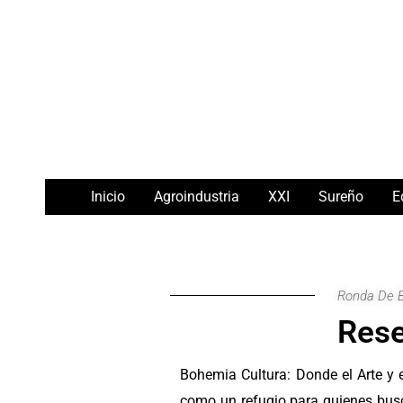
Ir
Navegación
al
de
contenido
entradas
Inicio
Agroindustria
XXI
Sureño
E
Ronda De 
Rese
Bohemia Cultura: Donde el Arte y 
como un refugio para quienes busc