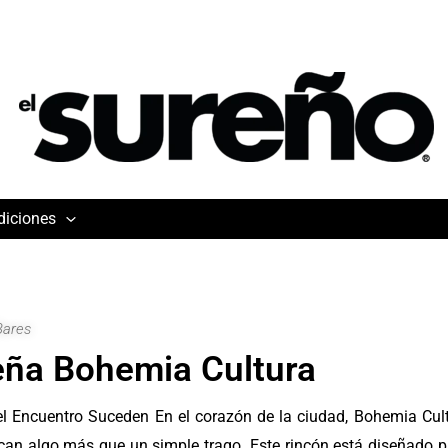
diciones
Bares
ña Bohemia Cultura
el Encuentro Suceden En el corazón de la ciudad, Bohemia Cul
an algo más que un simple trago. Este rincón está diseñado p